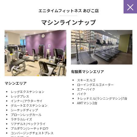
×
エニタイムフィットネス
あびこ店
マシンラインナップ
有酸素マシンエリア
スキーエルゴ
マシンエリア
ローイングエルゴメーター
エアーバイク
レッグエクステンション
バイク
レッグプレス
トレッドミル(ランニングマシン)7台
インナー/アウターサイ
AMTマシン2台
グルートエクステンション
シーテッドディップ
プローンレッグカール
ラテラルレイズ
リアデルト/ペックフライ
プルダウン/シーテッドロウ
コンバージングチェストプレス