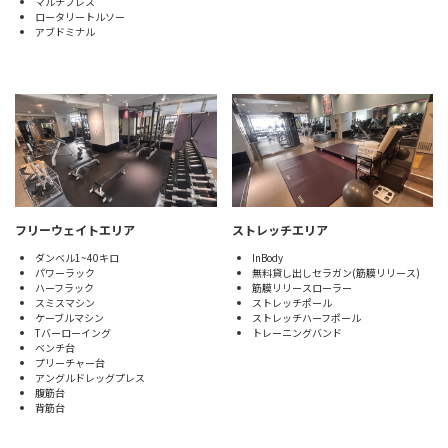
マルチプレス
ロータリートルソー
アブドミナル
フリーウェイトエリア
ストレッチエリア
ダンベル1~40キロ
InBody
パワーラック
無料貸し出しセラガン(筋膜リリース)
ハーフラック
筋膜リリースローラー
スミスマシン
ストレッチポール
ケーブルマシン
ストレッチハーフポール
Tバーローイング
トレーニングバンド
ベンチ台
プリーチャー台
アングルドレッグプレス
腹筋台
背筋台