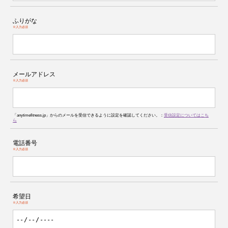
ふりがな
※入力必須
メールアドレス
※入力必須
「anytimefitness.jp」からのメールを受信できるように設定を確認してください。：
受信設定についてはこち
ら
電話番号
※入力必須
希望日
※入力必須