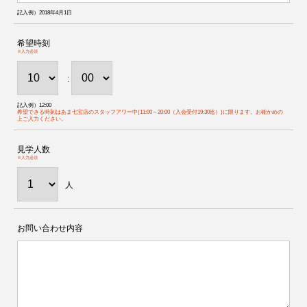
記入例）2018年4月1日
希望時刻
※入力必須
:
記入例）12:00
希望できる時刻はあま七宝店のスタッフアワー中(11:00～20:00（入会受付19:30迄）)に限ります。お確かめの
上ご入力ください。
見学人数
※入力必須
人
お問い合わせ内容