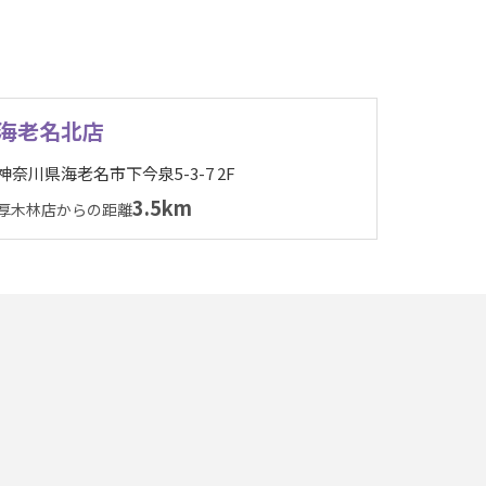
海老名北店
神奈川県海老名市下今泉5-3-7 2F
3.5km
厚木林店からの距離