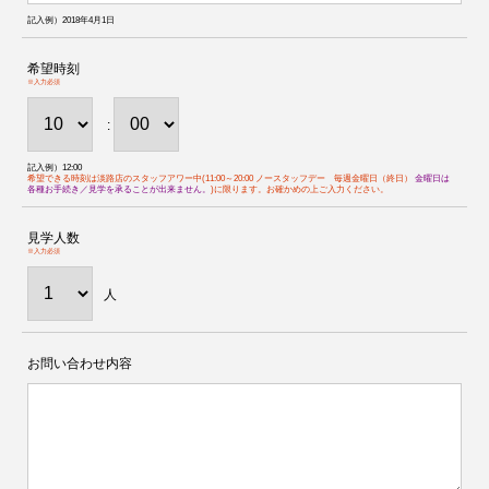
記入例）2018年4月1日
希望時刻
※入力必須
:
記入例）12:00
希望できる時刻は淡路店のスタッフアワー中(11:00～20:00 ノースタッフデー 毎週金曜日（終日）
金曜日は
各種お手続き／見学を承ることが出来ません。
)に限ります。お確かめの上ご入力ください。
見学人数
※入力必須
人
お問い合わせ内容