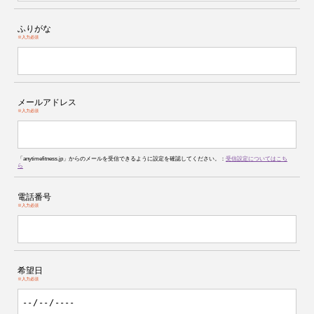
ふりがな
※入力必須
メールアドレス
※入力必須
「anytimefitness.jp」からのメールを受信できるように設定を確認してください。：
受信設定についてはこち
ら
電話番号
※入力必須
希望日
※入力必須