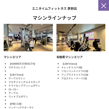
×
エニタイムフィットネス
茅野店
マシンラインナップ
マシンエリア
有酸素マシンエリア
【HAMMER STRENGTH】
【LifeFitness】
ラテラルレイズ
トレッドミル×6台
リカンベントバイクx2台
【Life Fitnes】
アップライトバイクx2台
ケーブルマシン
クロストレーナー×2台
マルチジャングル４スタック
トライセッププッシュダウン
ローロー
ケーブル
ラットプルダウン
【PRECOR】
インナー/アウターサイ