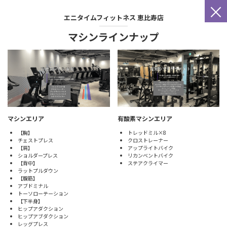
×
エニタイムフィットネス
恵比寿店
マシンラインナップ
マシンエリア
有酸素マシンエリア
【胸】
トレッドミル×8
チェストプレス
クロストレーナー
【肩】
アップライトバイク
ショルダープレス
リカンベントバイク
【背中】
ステアクライマー
ラットプルダウン
【腹筋】
アブドミナル
トーソローテーション
【下半身】
ヒップアダクション
ヒップアブダクション
レッグプレス