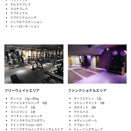
チェストプレス
マルチプレス
アブドミナル
アブドミナルベンチ
バックエクステンション
トーソローテーション
フリーウェイトエリア
ファンクショナルエリア
ダンベル 1㎏～40㎏
ケーブルマシン 1台
アジャスタブルベンチ 6台
ストレッチマット 3枚
パワーラック 2台
ヨガマット 2枚
スミスマシン 1台
ケトルベル
プリチャーカールベンチ
バランスボール
アイソラテラルプルダウン
メディシンボール
アイソラテラルローロウ
アブローラー
アイソラテラルインクラインチェストプ
トレーニングチューブ