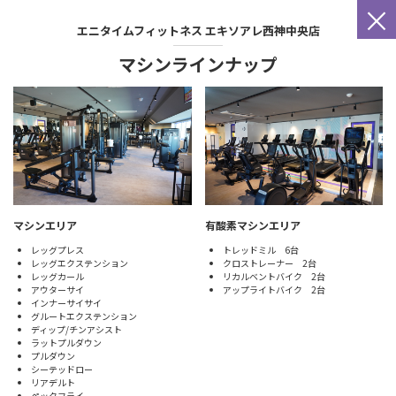
×
エニタイムフィットネス
エキソアレ西神中央店
マシンラインナップ
マシンエリア
有酸素マシンエリア
レッグプレス
トレッドミル 6台
レッグエクステンション
クロストレーナー 2台
レッグカール
リカルベントバイク 2台
アウターサイ
アップライトバイク 2台
インナーサイサイ
グルートエクステンション
ディップ/チンアシスト
ラットプルダウン
プルダウン
シーテッドロー
リアデルト
ペックフライ