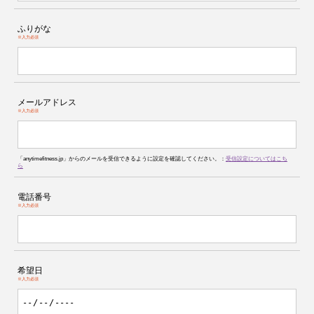
ふりがな
※入力必須
メールアドレス
※入力必須
「anytimefitness.jp」からのメールを受信できるように設定を確認してください。：
受信設定についてはこち
ら
電話番号
※入力必須
希望日
※入力必須