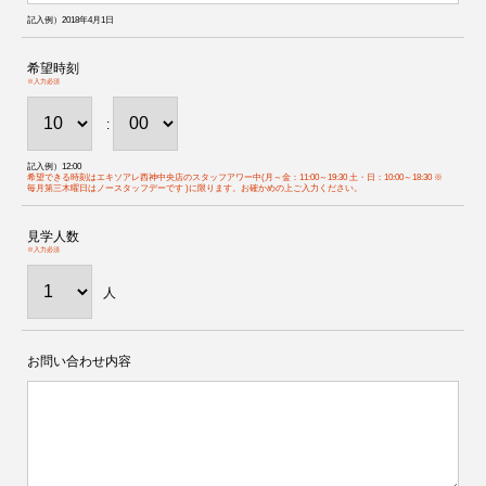
記入例）2018年4月1日
希望時刻
※入力必須
:
記入例）12:00
希望できる時刻はエキソアレ西神中央店のスタッフアワー中(月～金：11:00～19:30 土・日：10:00～18:30 ※
毎月第三木曜日はノースタッフデーです )に限ります。お確かめの上ご入力ください。
見学人数
※入力必須
人
お問い合わせ内容