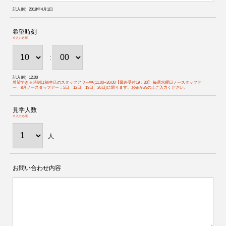
記入例）2018年4月1日
希望時刻
※入力必須
:
記入例）12:00
希望できる時刻は福生店のスタッフアワー中(11:00~20:00【最終受付19：30】 毎週水曜日ノースタッフデ
ー 8月ノースタッフデー：5日、12日、19日、26日)に限ります。お確かめの上ご入力ください。
見学人数
※入力必須
人
お問い合わせ内容