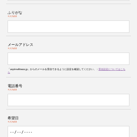
ふりがな
※入力必須
メールアドレス
※入力必須
「anytimefitness.jp」からのメールを受信できるように設定を確認してください。：
受信設定についてはこち
ら
電話番号
※入力必須
希望日
※入力必須