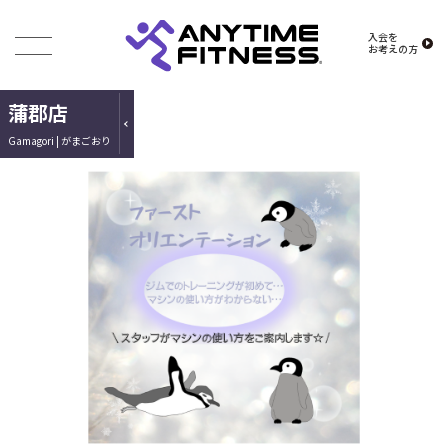
入会を
お考えの方
蒲郡店
Gamagori | がまごおり