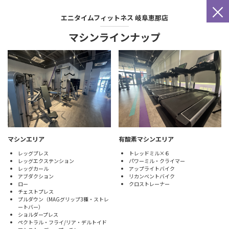
×
エニタイムフィットネス
岐阜恵那店
マシンラインナップ
マシンエリア
有酸素マシンエリア
レッグプレス
トレッドミル×６
レッグエクステンション
パワーミル・クライマー
レッグカール
アップライトバイク
アブダクション
リカンベントバイク
ロー
クロストレーナー
チェストプレス
プルダウン（MAGグリップ3種・ストレ
ートバー）
ショルダープレス
ペクトラル・フライ/リア・デルトイド