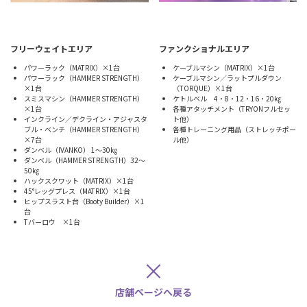
フリーウェイトエリア
ファンクショナルエリア
パワーラック（MATRIX）×1台
ケーブルマシン（MATRIX）×1台
パワーラック（HAMMER STRENGTH）
ケーブルマシン／ラットプルダウン
×1台
（TORQUE）×1台
スミスマシン（HAMMER STRENGTH）
ケトルベル 4・8・12・16・20㎏
×1台
各種アタッチメント（TRYONフルセッ
インクライン／デクライン・アジャスタ
ト他）
ブル・ベンチ（HAMMER STRENGTH）
各種トレーニング用品（ストレッチポー
×7台
ル他）
ダンベル（IVANKO） 1～30㎏
ダンベル（HAMMER STRENGTH）32～
50㎏
ハックスクワット（MATRIX）×1台
45°レッグプレス（MATRIX）×1台
ヒップスラスト台（Booty Builder）×1
台
Tバーロウ ×1台
×
店舗ページへ戻る