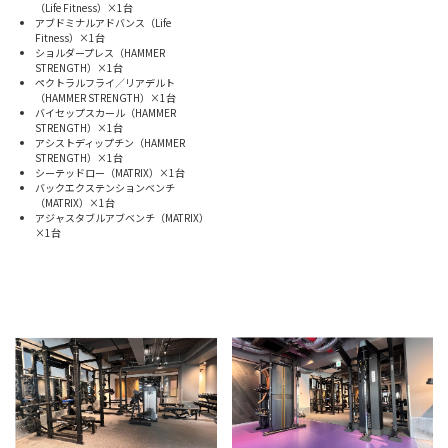
（Life Fitness）×1台
アブドミナルアドバンス（Life
Fitness）×1台
ショルダープレス（HAMMER
STRENGTH）×1台
ペクトラルフライ／リアデルト
（HAMMER STRENGTH）×1台
バイセップスカール（HAMMER
STRENGTH）×1台
アシストディップチン（HAMMER
STRENGTH）×1台
シーテッドロー（MATRIX）×1台
バックエクステンションベンチ
（MATRIX）×1台
アジャスタブルアブベンチ（MATRIX）
×1台