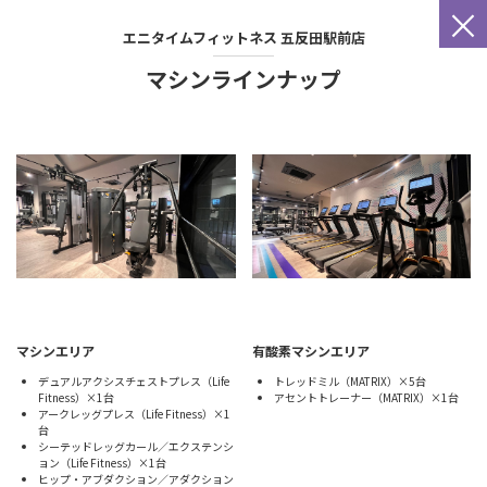
×
エニタイムフィットネス
五反田駅前店
マシンラインナップ
マシンエリア
有酸素マシンエリア
デュアルアクシスチェストプレス（Life
トレッドミル（MATRIX）×5台
Fitness）×1台
アセントトレーナー（MATRIX）×1台
アークレッグプレス（Life Fitness）×1
台
シーテッドレッグカール／エクステンシ
ョン（Life Fitness）×1台
ヒップ・アブダクション／アダクション