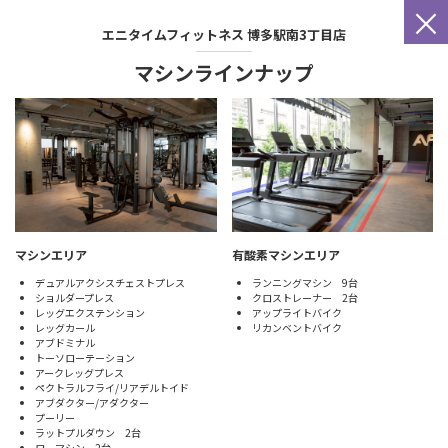
×
エニタイムフィットネス
博多駅南3丁目店
マシンラインナップ
マシンエリア
有酸素マシンエリア
デュアルアクシスチェストプレス
ランニングマシン 9台
ショルダープレス
クロストレーナー 2台
レッグエクステンション
アップライトバイク
レッグカール
リカンベントバイク
アブドミナル
トーソローテーション
アークレッグプレス
ペクトラルフライ/リアデルトイド
アブダクター/アダクター
プーリー
ラットプルダウン 2台
ローマシン 2台