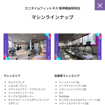
×
エニタイムフィットネス
阪神姫島駅前店
マシンラインナップ
マシンエリア
有酸素マシンエリア
チェストプレス
トレッドミル×7台
ショルダープレス
アップライトバイク×2台
ペクトラルフライ／リアデルトイド
リカンベントバイク×2台
アシストディップ／チン
ICG
ケーブルクロスオーバー
Wattbike
デュアルプーリープルダウン(ラットプ
エリプティカルクロストレーナー×2台
ルダウン)
パワーミルクライマー×2台