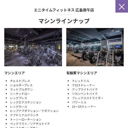
×
エニタイムフィットネス
広島庚午店
マシンラインナップ
マシンエリア
有酸素マシンエリア
チェストプレス
トレッドミル
ショルダープレス
クロストレーナー
ラットプルダウン
アップライトバイク
シーテッドロー
リカンベントバイク
レッグプレス
フレックスストライダー
レッグエクステンション
パワーミル
レッグカール
ローGXトレーナー
ヒップアブダクション／アダクション
アブドミナルクランチ
トーソーローテーション
ペックフライ／リアデルトイド
アシストディップチン