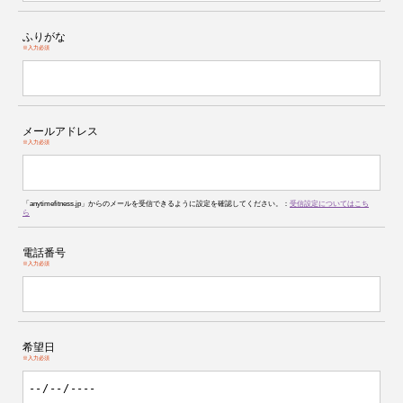
ふりがな
※入力必須
メールアドレス
※入力必須
「anytimefitness.jp」からのメールを受信できるように設定を確認してください。：
受信設定についてはこち
ら
電話番号
※入力必須
希望日
※入力必須