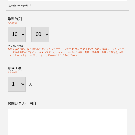
記入例）2018年4月1日
希望時刻
※入力必須
:
記入例）12:00
希望できる時刻は枚方津田山手店のスタッフアワー中(平日 11:00～20:00 土日祝 10:00～19:00 ノースタッフデ
ー：毎週金曜日(終日) ※ノースタッフデーはハイスクールパスの施設ご利用・見学等、各種お手続きはお受
けいたしかねます。 )に限ります。お確かめの上ご入力ください。
見学人数
※入力必須
人
お問い合わせ内容