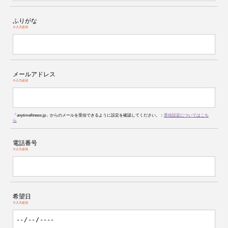
ふりがな
※入力必須
メールアドレス
※入力必須
「anytimefitness.jp」からのメールを受信できるように設定を確認してください。：
受信設定についてはこち
ら
電話番号
※入力必須
希望日
※入力必須