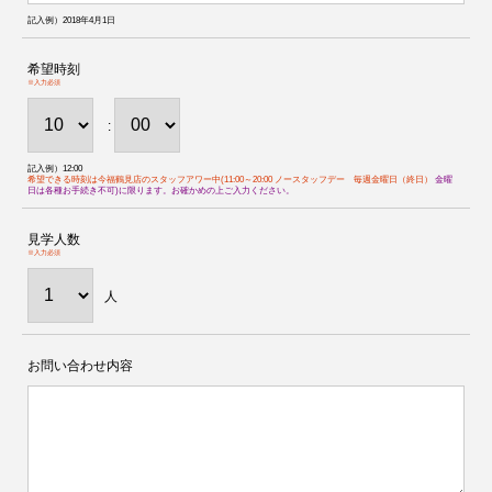
記入例）2018年4月1日
希望時刻
※入力必須
:
記入例）12:00
希望できる時刻は今福鶴見店のスタッフアワー中(11:00～20:00 ノースタッフデー 毎週金曜日（終日）
金曜
日は各種お手続き不可)に限ります。お確かめの上ご入力ください。
見学人数
※入力必須
人
お問い合わせ内容