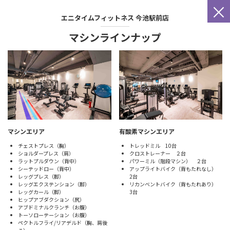
×
エニタイムフィットネス
今池駅前店
マシンラインナップ
マシンエリア
有酸素マシンエリア
チェストプレス（胸）
トレッドミル 10台
ショルダープレス（肩）
クロストレーナー ２台
ラットプルダウン（背中）
パワーミル（階段マシン） ２台
シーテッドロー（背中）
アップライトバイク（背もたれなし）
レッグプレス（脚）
2台
レッグエクステンション（脚）
リカンベントバイク（背もたれあり）
レッグカール（脚）
3台
ヒップアブダクション（尻）
アブドミナルクランチ（お腹）
トーソローテーション（お腹）
ペクトルフライ/リアデルド（胸、肩後