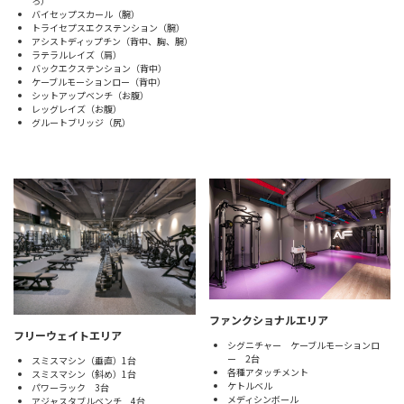
ろ）
バイセップスカール（腕）
トライセプスエクステンション（腕）
アシストディップチン（背中、胸、腕）
ラテラルレイズ（肩）
バックエクステンション（背中）
ケーブルモーションロー（背中）
シットアップベンチ（お腹）
レッグレイズ（お腹）
グルートブリッジ（尻）
ファンクショナルエリア
フリーウェイトエリア
シグニチャー ケーブルモーションロ
ー 2台
スミスマシン（垂直）1台
各種アタッチメント
スミスマシン（斜め）1台
ケトルベル
パワーラック 3台
メディシンボール
アジャスタブルベンチ 4台