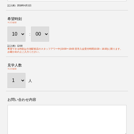
記入例）2018年4月1日
希望時刻
※入力必須
:
記入例）12:00
希望できる時刻は今池駅前店のスタッフアワー中(10:00〜19:00 見学入会受付時間10:30～18:30)に限ります。
お確かめの上ご入力ください。
見学人数
※入力必須
人
お問い合わせ内容