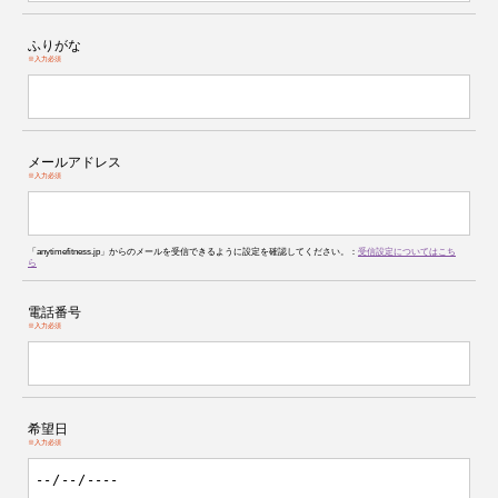
ふりがな
※入力必須
メールアドレス
※入力必須
「anytimefitness.jp」からのメールを受信できるように設定を確認してください。：
受信設定についてはこち
ら
電話番号
※入力必須
希望日
※入力必須