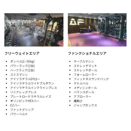
フリーウェイトエリア
ファンクショナルエリア
ダンベル(1~50kg)
ケーブルマシン
パワーラック(2台)
ストレッチマット
ハーフラック(2台)
ストレッチポール
スミスマシン
フォームローラー
アイソラテラルDYロー
フィットネスサンドバッグ
アイソラテラルワイドプルダウン
ケトルベル
アイソラテラルインクラインプレス
メディシンボール
リニアレッグプレス
バランスボール
プレートロードラテラルレイズ
アブローラー
オリンピックHEXバー
縄跳び
EZバー
ジャンプボックス
ファットグリップ
パワーベルト