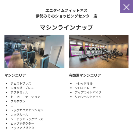
×
エニタイムフィットネス
伊勢みそのショッピングセンター店
マシンラインナップ
マシンエリア
有酸素マシンエリア
チェストプレス
トレッドミル
ショルダープレス
クロストレーナー
アブドミナル
アップライトバイク
トーソローテーション
リカンベントバイク
プルダウン
ロー
レッグエクステンション
レッグカール
シーテッドレッグプレス
ヒップアダクター
ヒップアブダクター