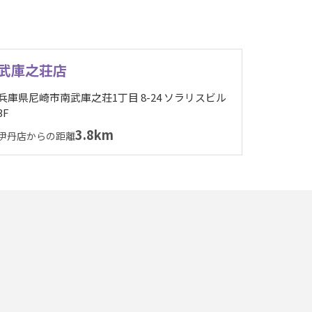
武庫之荘店
兵庫県尼崎市南武庫之荘1丁目 8-24 ソラリスビル
3F
3.8km
伊丹店からの距離