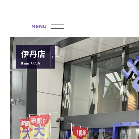
伊丹店
Itami | いたみ