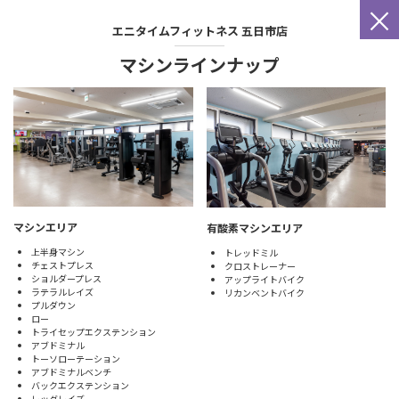
×
エニタイムフィットネス
五日市店
マシンラインナップ
マシンエリア
有酸素マシンエリア
上半身マシン
トレッドミル
チェストプレス
クロストレーナー
ショルダープレス
アップライトバイク
ラテラルレイズ
リカンベントバイク
プルダウン
ロー
トライセップエクステンション
アブドミナル
トーソローテーション
アブドミナルベンチ
バックエクステンション
レッグレイズ