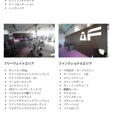
ヒップアンドグルート
トーソローテーション
レッグレイズ
フリーウェイトエリア
ファンクショナルエリア
ダンベル～40kg
TORQUE ケーブルマシン
アイソラテラルインクラインプレス
ケーブルマシン ２台
アイソラテラルD/Y ロー
ストレッチマット
アームカールベンチ
ストレッチポール
スミスマシン×１
トレーニングチューブ
HDエリートパワーラック×2
筋膜ローラー
ＴＯＲＱＵＥ付属ラック×2
ケトルベル
リニアレッグプレス
バランスボール
アイソラテラルインクラインプレス
メディシンボール
アイソラテラルショルダープレス
パワーバッグ
マルチアジャスタブルベンチ×2
バトルロープ