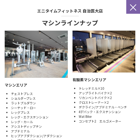
×
エニタイムフィットネス
自治医大店
マシンラインナップ
有酸素マシンエリア
マシンエリア
トレッドミル×10
アップライトバイク×2
チェストプレス
リカンベントバイク×2
ショルダープレス
クロストレーナー×2
ラットプルダウン
デクライン/アブドミナル・ベンチ
シーテッド・ロー
45°バック・エクステンション
レッグプレス
Wat Bike
レッグ・エクステンション
コンセプト2 エルゴメーター
レッグ・カール
アシストディップチン
アブドミナル
ヒップアブダクション/アダクション