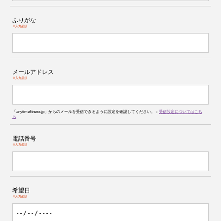
ふりがな
※入力必須
メールアドレス
※入力必須
「anytimefitness.jp」からのメールを受信できるように設定を確認してください。：
受信設定についてはこち
ら
電話番号
※入力必須
希望日
※入力必須