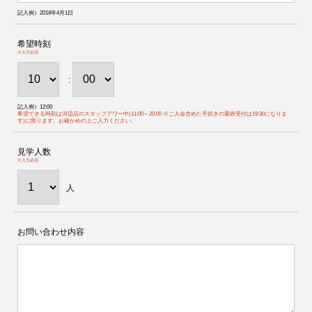
記入例）2018年4月1日
希望時刻
※入力必須
:
記入例）12:00
希望できる時刻は河辺店のスタッフアワー中(11:00～20:00 ※ご入会含めた手続きの最終受付は19:30になりま
す)に限ります。お確かめの上ご入力ください。
見学人数
※入力必須
人
お問い合わせ内容