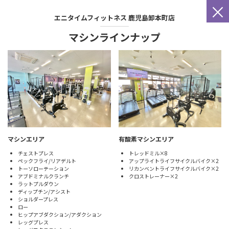
×
エニタイムフィットネス
鹿児島卸本町店
マシンラインナップ
マシンエリア
有酸素マシンエリア
チェストプレス
トレッドミル×8
ペックフライ/リアデルト
アップライトライフサイクルバイク×2
トーソローテーション
リカンベントライフサイクルバイク×2
アブドミナルクランチ
クロストレーナー×2
ラットプルダウン
ディップチン/アシスト
ショルダープレス
ロー
ヒップアブダクション/アダクション
レッグプレス