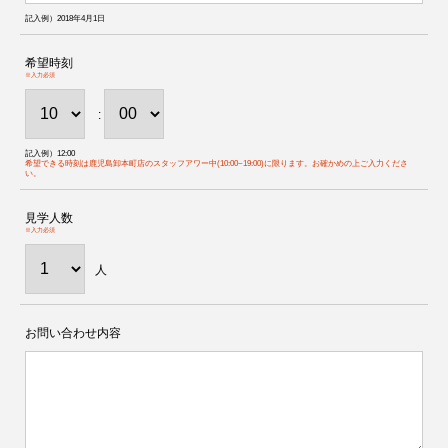
記入例）2018年4月1日
希望時刻
※入力必須
:
記入例）12:00
希望できる時刻は鹿児島卸本町店のスタッフアワー中(10:00~19:00)に限ります。お確かめの上ご入力くださ
い。
見学人数
※入力必須
人
お問い合わせ内容