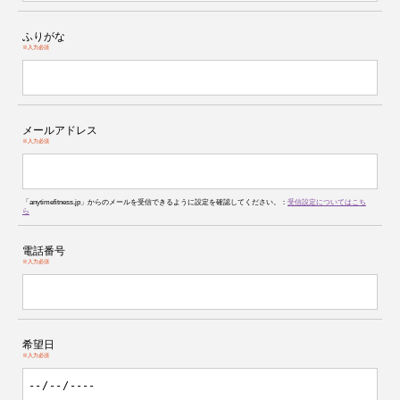
ふりがな
※入力必須
メールアドレス
※入力必須
「anytimefitness.jp」からのメールを受信できるように設定を確認してください。：
受信設定についてはこち
ら
電話番号
※入力必須
希望日
※入力必須