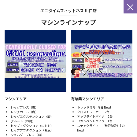
×
エニタイムフィットネス
川口店
マシンラインナップ
マシンエリア
有酸素マシンエリア
レッグプレス（脚）
トレッドミル 8台 New!
レッグカール（脚）
クロストレーナー 2台
レッグエクステンション（脚）
アップライトバイク 2台
グルート（お尻）
リカンベントバイク 1台
ヒップアダクション（内もも）
ステアクライマー（無限階段）1台
ヒップアブダクション（お尻）
New!
ショルダープレス（肩）