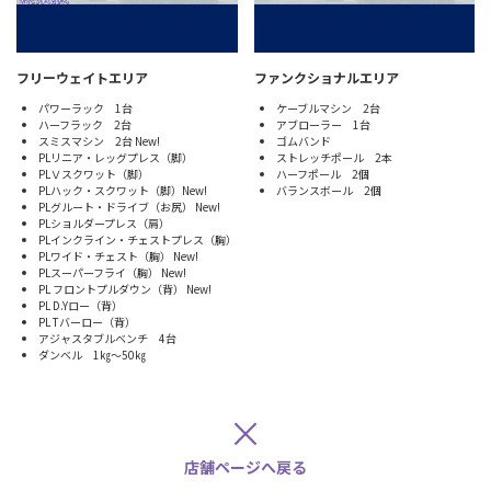
フリーウェイトエリア
ファンクショナルエリア
パワーラック 1台
ケーブルマシン 2台
ハーフラック 2台
アブローラー 1台
スミスマシン 2台 New!
ゴムバンド
PLリニア・レッグプレス（脚）
ストレッチポール 2本
PLⅤスクワット（脚）
ハーフポール 2個
PLハック・スクワット（脚）New!
バランスボール 2個
PLグルート・ドライブ（お尻） New!
PLショルダープレス（肩）
PLインクライン・チェストプレス（胸）
PLワイド・チェスト（胸） New!
PLスーパーフライ（胸） New!
PL フロントプルダウン（背） New!
PL D.Yロー（背）
PL Tバーロー（背）
アジャスタブルベンチ 4台
ダンベル 1㎏～50㎏
×
店舗ページへ戻る