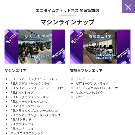
×
エニタイムフィットネス
加須諏訪店
マシンラインナップ
マシンエリア
有酸素マシンエリア
RSLコンバーチングチェストプレス
トレッドミル
RSLリアデルト/ペックフライ
AMTオープンストライド
RSLダイバージング・シーテッド・ロウ
エリブティカルクロストレーナー
RSLレッグレイズ
リカンベントバイク
RSLレッグエクステンション
パワーミル
RSLシーテッドレッグカール
RSLバイセップカール
RSLトライセップエクステンション
RSLコンバーチングショルダープレス
RSLABクランチ
RSLアウターサイ
RSLインナーサイ
バックエクステンション