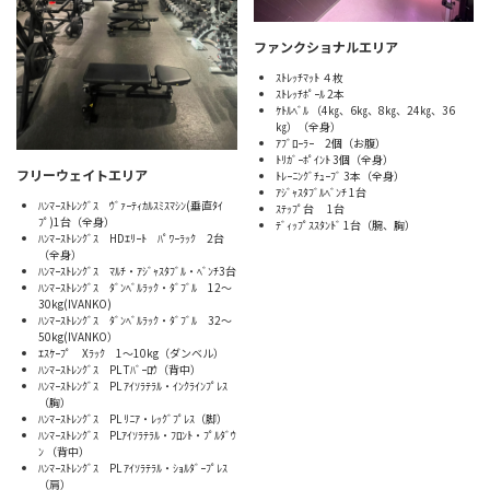
ファンクショナルエリア
ｽﾄﾚｯﾁﾏｯﾄ ４枚
ｽﾄﾚｯﾁﾎﾟｰﾙ 2本
ｹﾄﾙﾍﾞﾙ （4㎏、6㎏、8㎏、24㎏、36
㎏）（全身）
ｱﾌﾞﾛｰﾗｰ 2個（お腹）
ﾄﾘｶﾞｰﾎﾟｲﾝﾄ 3個（全身）
フリーウェイトエリア
ﾄﾚｰﾆﾝｸﾞﾁｭｰﾌﾞ 3本（全身）
ｱｼﾞｬｽﾀﾌﾞﾙﾍﾞﾝﾁ 1台
ﾊﾝﾏｰｽﾄﾚﾝｸﾞｽ ｳﾞｧｰﾃｨｶﾙｽﾐｽﾏｼﾝ(垂直ﾀｲ
ｽﾃｯﾌﾟ台 1台
ﾌﾟ)1台（全身）
ﾃﾞｨｯﾌﾟｽｽﾀﾝﾄﾞ 1台（腕、胸）
ﾊﾝﾏｰｽﾄﾚﾝｸﾞｽ HDｴﾘｰﾄ ﾊﾟﾜｰﾗｯｸ 2台
（全身）
ﾊﾝﾏｰｽﾄﾚﾝｸﾞｽ ﾏﾙﾁ・ｱｼﾞｬｽﾀﾌﾞﾙ・ﾍﾞﾝﾁ3台
ﾊﾝﾏｰｽﾄﾚﾝｸﾞｽ ﾀﾞﾝﾍﾞﾙﾗｯｸ・ﾀﾞﾌﾞﾙ 12～
30kg(IVANKO)
ﾊﾝﾏｰｽﾄﾚﾝｸﾞｽ ﾀﾞﾝﾍﾞﾙﾗｯｸ・ﾀﾞﾌﾞﾙ 32～
50kg(IVANKO）
ｴｽｹｰﾌﾟ Xﾗｯｸ 1～10kg（ダンベル）
ﾊﾝﾏｰｽﾄﾚﾝｸﾞｽ PL Tﾊﾞｰﾛｳ（背中）
ﾊﾝﾏｰｽﾄﾚﾝｸﾞｽ PL ｱｲｿﾗﾃﾗﾙ・ｲﾝｸﾗｲﾝﾌﾟﾚｽ
（胸）
ﾊﾝﾏｰｽﾄﾚﾝｸﾞｽ PL ﾘﾆｱ・ﾚｯｸﾞﾌﾟﾚｽ（脚）
ﾊﾝﾏｰｽﾄﾚﾝｸﾞｽ PLｱｲｿﾗﾃﾗﾙ・ﾌﾛﾝﾄ・ﾌﾟﾙﾀﾞｳ
ﾝ （背中）
ﾊﾝﾏｰｽﾄﾚﾝｸﾞｽ PL ｱｲｿﾗﾃﾗﾙ・ｼｮﾙﾀﾞｰﾌﾟﾚｽ
（肩）