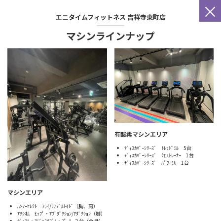
×
エニタイムフィットネス
吉祥寺東町店
マシンラインナップ
有酸素マシンエリア
ﾃﾞｨｽｶﾊﾞｰｼﾘｰｽﾞ ﾄﾚｯﾄﾞﾐﾙ 5台
ﾃﾞｨｽｶﾊﾞｰｼﾘｰｽﾞ ｸﾛｽﾄﾚｰﾅｰ 1台
ﾃﾞｨｽｶﾊﾞｰｼﾘｰｽﾞ ﾊﾟﾜｰﾐﾙ 1台
マシンエリア
ﾊﾝﾏｰｾﾚｸﾄ ﾌﾗｲ/ﾘｱﾃﾞﾙﾄｲﾄﾞ（胸、肩）
ｱｸｼｵﾑ ﾋｯﾌﾟ・ｱﾌﾞﾀﾞｸｼｮﾝ/ｱﾀﾞｸｼｮﾝ（脚）
ﾃﾞｭｱﾙ・ｱｼﾞｬｽﾀﾌﾞﾙ・ﾌﾟｰﾘｰ２台（全身）