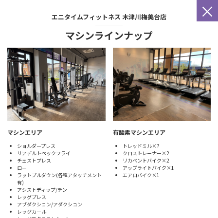
×
エニタイムフィットネス
木津川梅美台店
マシンラインナップ
マシンエリア
有酸素マシンエリア
ショルダープレス
トレッドミル×7
リアデルトペックフライ
クロストレーナー×2
チェストプレス
リカベントバイク×2
ロー
アップライトバイク×1
ラットプルダウン(各種アタッチメント
エアロバイク×1
有)
アシストディップ/チン
レッグプレス
アブダクション/アダクション
レッグカール