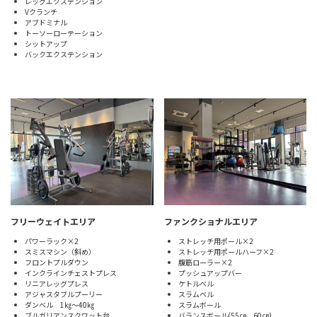
レッグエクステンション
Vクランチ
アブドミナル
トーソーローテーション
シットアップ
バックエクステンション
フリーウェイトエリア
ファンクショナルエリア
パワーラック×2
ストレッチ用ポール×2
スミスマシン（斜め）
ストレッチ用ポールハーフ×2
フロントプルダウン
腹筋ローラー×2
インクラインチェストプレス
プッシュアップバー
リニアレッグプレス
ケトルベル
アジャスタブルプーリー
スラムベル
ダンベル 1㎏～40㎏
スラムボール
ブルガリアンスクワット台
バランスボール(55㎝、60㎝)