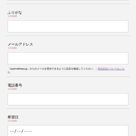
ふりがな
※入力必須
メールアドレス
※入力必須
「anytimefitness.jp」からのメールを受信できるように設定を確認してください。：
受信設定についてはこち
ら
電話番号
※入力必須
希望日
※入力必須