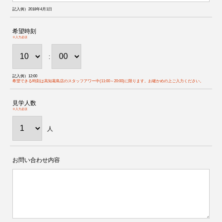
記入例）2018年4月1日
希望時刻
※入力必須
:
記入例）12:00
希望できる時刻は高知葛島店のスタッフアワー中(11:00～20:00)に限ります。お確かめの上ご入力ください。
見学人数
※入力必須
人
お問い合わせ内容