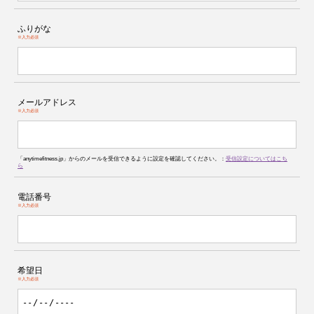
ふりがな
※入力必須
メールアドレス
※入力必須
「anytimefitness.jp」からのメールを受信できるように設定を確認してください。：
受信設定についてはこち
ら
電話番号
※入力必須
希望日
※入力必須