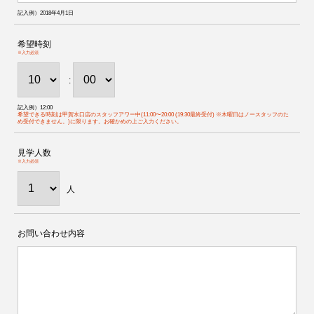
記入例）2018年4月1日
希望時刻
※入力必須
:
記入例）12:00
希望できる時刻は甲賀水口店のスタッフアワー中(11:00〜20:00 (19:30最終受付) ※木曜日はノースタッフのた
め受付できません。)に限ります。お確かめの上ご入力ください。
見学人数
※入力必須
人
お問い合わせ内容