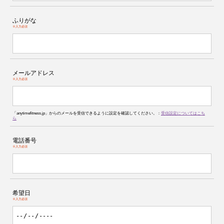
ふりがな
※入力必須
メールアドレス
※入力必須
「anytimefitness.jp」からのメールを受信できるように設定を確認してください。：
受信設定についてはこち
ら
電話番号
※入力必須
希望日
※入力必須