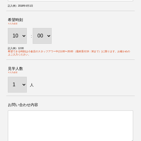
記入例）2018年4月1日
希望時刻
※入力必須
:
記入例）12:00
希望できる時刻は小倉店のスタッフアワー中(11:00〜20:00 （最終受付19：30まで）)に限ります。お確かめの
上ご入力ください。
見学人数
※入力必須
人
お問い合わせ内容