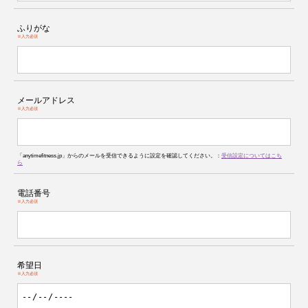
ふりがな
※入力必須
メールアドレス
※入力必須
「anytimefitness.jp」からのメールを受信できるように設定を確認してください。：
受信設定についてはこち
ら
電話番号
※入力必須
希望日
※入力必須