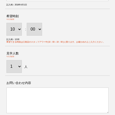
記入例）2018年4月1日
希望時刻
※入力必須
:
記入例）12:00
希望できる時刻は江南店のスタッフアワー中(10：00～19：00 )に限ります。お確かめの上ご入力ください。
見学人数
※入力必須
人
お問い合わせ内容