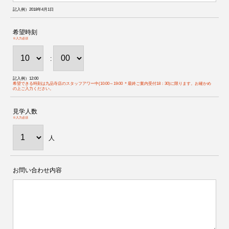
記入例）2018年4月1日
希望時刻
※入力必須
:
記入例）12:00
希望できる時刻は九品寺店のスタッフアワー中(10:00～19:00 ＊最終ご案内受付18：30)に限ります。お確かめ
の上ご入力ください。
見学人数
※入力必須
人
お問い合わせ内容