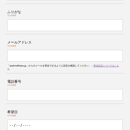
ふりがな
※入力必須
メールアドレス
※入力必須
「anytimefitness.jp」からのメールを受信できるように設定を確認してください。：
受信設定についてはこち
ら
電話番号
※入力必須
希望日
※入力必須