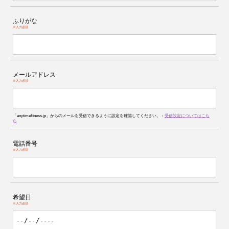
ふりがな
※入力必須
メールアドレス
※入力必須
「anytimefitness.jp」からのメールを受信できるように設定を確認してください。：
受信設定についてはこち
ら
電話番号
※入力必須
希望日
※入力必須