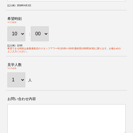
記入例）2018年4月1日
希望時刻
※入力必須
:
記入例）12:00
希望できる時刻は倉敷連島店のスタッフアワー中(10:00〜19:00 最終受付時間18:30)に限ります。お確かめの
上ご入力ください。
見学人数
※入力必須
人
お問い合わせ内容