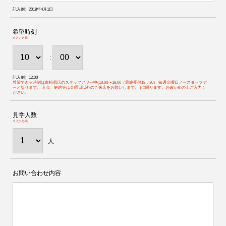
記入例）2018年4月1日
希望時刻
※入力必須
:
記入例）12:00
希望できる時刻は東松原店のスタッフアワー中(10:00〜19:00（最終受付18：30） 毎週金曜日ノースタッフデ
ーとなります。 入会、解約等は金曜日以外のご来店をお願いします。 )に限ります。お確かめの上ご入力く
ださい。
見学人数
※入力必須
人
お問い合わせ内容