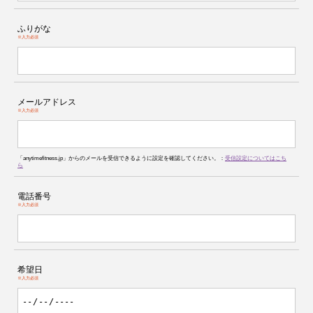
ふりがな
※入力必須
メールアドレス
※入力必須
「anytimefitness.jp」からのメールを受信できるように設定を確認してください。：
受信設定についてはこち
ら
電話番号
※入力必須
希望日
※入力必須