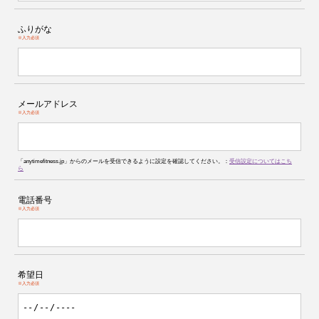
ふりがな
※入力必須
メールアドレス
※入力必須
「anytimefitness.jp」からのメールを受信できるように設定を確認してください。：
受信設定についてはこち
ら
電話番号
※入力必須
希望日
※入力必須