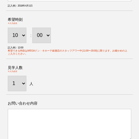
記入例）2018年4月1日
希望時刻
※入力必須
:
記入例）12:00
希望できる時刻はMEGAドン・キホーテ綾瀬店のスタッフアワー中(11:00〜20:00)に限ります。お確かめの上
ご入力ください。
見学人数
※入力必須
人
お問い合わせ内容