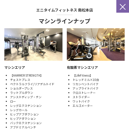
×
エニタイムフィットネス
南松本店
マシンラインナップ
マシンエリア
有酸素マシンエリア
【HAMMER STRENGTH】
【LifeFitness】
チェストプレス
トレッドミル×10台
ペクトラルフライ/リアデルトイド
リカンベントバイク
ショルダープレス
アップライトバイク
ラットプルダウン
クロストレーナー
アシストディップ・チン
ストライダー
ロー
ワットバイク
レッグエクステンション
エルゴメーター
レッグカール
ヒップアブダクション
ヒップアダクション
バックエクステンション
アブドミナルベンチ