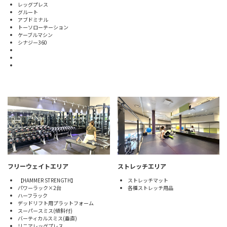
レッグプレス
グルート
アブドミナル
トーソローテーション
ケーブルマシン
シナジー360
フリーウェイトエリア
ストレッチエリア
【HAMMER STRENGTH】
ストレッチマット
パワーラック×2台
各種ストレッチ用品
ハーフラック
デッドリフト用プラットフォーム
スーパースミス(傾斜付)
バーティカルスミス(垂直)
リニアレッグプレス