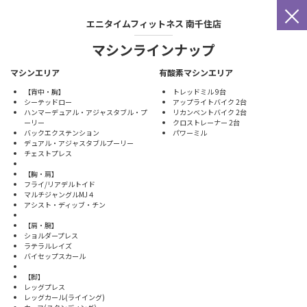
×
エニタイムフィットネス
南千住店
マシンラインナップ
マシンエリア
有酸素マシンエリア
【背中・胸】
トレッドミル 9台
シーテッドロー
アップライトバイク 2台
ハンマーデュアル・アジャスタブル・プ
リカンベントバイク 2台
ーリー
クロストレーナー 2台
バックエクステンション
パワーミル
デュアル・アジャスタブルプーリー
チェストプレス
【胸・肩】
フライ/リアデルトイド
マルチジャングルMJ４
アシスト・ディッブ・チン
【肩・腕】
ショルダープレス
ラテラルレイズ
バイセップスカール
【脚】
レッグプレス
レッグカール(ライイング)