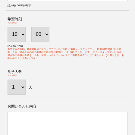
記入例）2018年4月1日
希望時刻
※入力必須
:
記入例）12:00
希望できる時刻は箕面船場店のスタッフアワー中(10:00〜19:00 ノースタッフデー 毎週金曜日(終日) ※見
学、入会、Web入会の方の本登録の最終受付時間は、18：30までとなります。 ※ノースタッフデーは休会・
退会等の各種お手続き、入会・見学・ハイスクールパスのご利用を承ることが出来ません。)に限ります。お
確かめの上ご入力ください。
見学人数
※入力必須
人
お問い合わせ内容