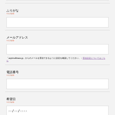
ふりがな
※入力必須
メールアドレス
※入力必須
「anytimefitness.jp」からのメールを受信できるように設定を確認してください。：
受信設定についてはこち
ら
電話番号
※入力必須
希望日
※入力必須