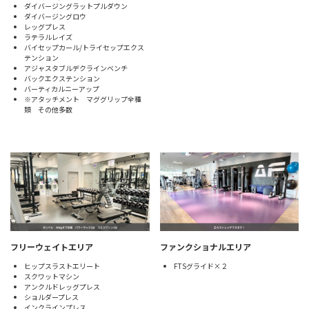
ダイバージングラットプルダウン
ダイバージングロウ
レッグプレス
ラテラルレイズ
バイセップカール/トライセップエクス
テンション
アジャスタブルデクラインベンチ
バックエクステンション
バーティカルニーアップ
※アタッチメント マググリップ全種
類 その他多数
フリーウェイトエリア
ファンクショナルエリア
ヒップスラストエリート
FTSグライド×２
スクワットマシン
アンクルドレッグプレス
ショルダープレス
インクラインプレス