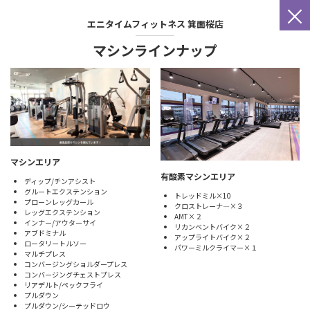
×
エニタイムフィットネス
箕面桜店
マシンラインナップ
マシンエリア
有酸素マシンエリア
ディップ/チンアシスト
グルートエクステンション
トレッドミル×10
プローンレッグカール
クロストレーナ―×３
レッグエクステンション
AMT×２
インナー/アウターサイ
リカンベントバイク×２
アブドミナル
アップライトバイク×２
ロータリートルソー
パワーミルクライマー×１
マルチプレス
コンバージングショルダープレス
コンバージングチェストプレス
リアデルト/ペックフライ
プルダウン
プルダウン/シーテッドロウ