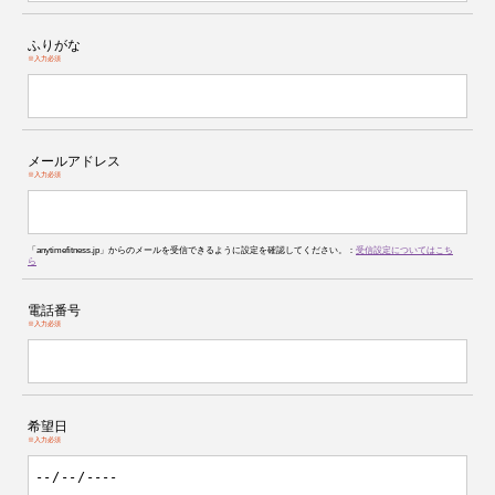
ふりがな
※入力必須
メールアドレス
※入力必須
「anytimefitness.jp」からのメールを受信できるように設定を確認してください。：
受信設定についてはこち
ら
電話番号
※入力必須
希望日
※入力必須