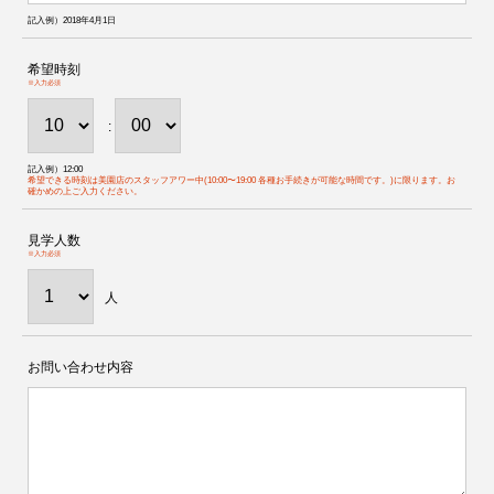
記入例）2018年4月1日
希望時刻
※入力必須
:
記入例）12:00
希望できる時刻は美園店のスタッフアワー中(10:00〜19:00 各種お手続きが可能な時間です。)に限ります。お
確かめの上ご入力ください。
見学人数
※入力必須
人
お問い合わせ内容