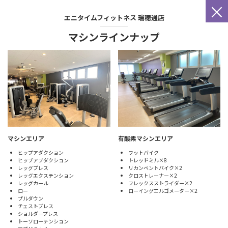
×
エニタイムフィットネス
瑞穂通店
マシンラインナップ
マシンエリア
有酸素マシンエリア
ヒップアダクション
ワットバイク
ヒップアブダクション
トレッドミル×8
レッグプレス
リカンベントバイク×2
レッグエクステンション
クロストレーナー×2
レッグカール
フレックスストライダー×2
ロー
ローイングエルゴメーター×2
プルダウン
チェストプレス
ショルダープレス
トーソローテンション