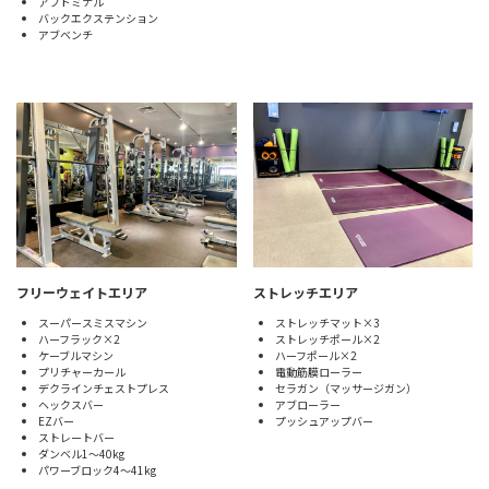
アブドミナル
バックエクステンション
アブベンチ
フリーウェイトエリア
ストレッチエリア
スーパースミスマシン
ストレッチマット×3
ハーフラック×2
ストレッチポール×2
ケーブルマシン
ハーフポール×2
プリチャーカール
電動筋膜ローラー
デクラインチェストプレス
セラガン（マッサージガン）
ヘックスバー
アブローラー
EZバー
プッシュアップバー
ストレートバー
ダンベル1〜40kg
パワーブロック4〜41kg