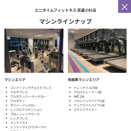
×
エニタイムフィットネス
武蔵小杉店
マシンラインナップ
マシンエリア
有酸素マシンエリア
コンバージングチェストプレス
トレッドミル10台
マルチプレス
クロストレーナー3台
プルダウン/シーテッドロー
AMT2台
プルダウン
リカンベントバイク2台
ダイバージングロー
アップライトバイク2台
レッグエクステンション
ステアクライマー
プローンレッグカール
レッグプレス
ペックフライ
インナーサイ/アウターサイ