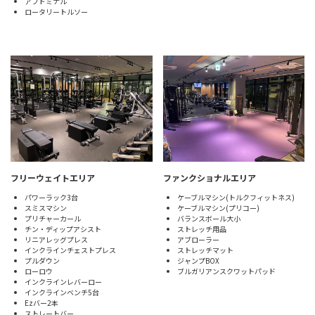
アブドミナル
ロータリートルソー
フリーウェイトエリア
ファンクショナルエリア
パワーラック3台
ケーブルマシン(トルクフィットネス)
スミスマシン
ケーブルマシン(プリコー)
プリチャーカール
バランスボール大小
チン・ディップアシスト
ストレッチ用品
リニアレッグプレス
アブローラー
インクラインチェストプレス
ストレッチマット
プルダウン
ジャンプBOX
ローロウ
ブルガリアンスクワットパッド
インクラインレバーロー
インクラインベンチ5台
Ezバー2本
ストレートバー