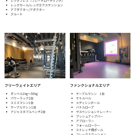
レッグプレス（プレートローディング）
レッグカール/レッグエクステンション
アブダクター/アダクター
グルート
フリーウェイトエリア
ファンクショナルエリア
ダンベル1kg～50kg
ケーブルマシン 1台
パワーラック2台
ケトルベル
スミスマシン1台
メディシンボール
ケーブルマシン1台
バトルロープ
アジャスタブルベンチ2台
サスペンショントレーナー
プッシュアップバー
アブローラー
フォームローラー
ストレッチ用ポール
フレックスクッション