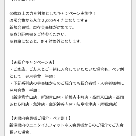
60歳以上の方を対象としたキャンペーン実施中！
通常会費から永年２,000円引きになります★
新規会員様、既存会員様が対象です。
※身分証明書をご持参ください。
※移籍になると、割引対象外となります。
【★紹介キャンペーン★】
・ご家族、ご友人とご一緒に入会していただいた場合も、ペア割
として 翌月会費 半額！
・下記系列店の会員様からのご紹介でも紹介者様・入会者様共に
翌月会費 半額！
（新潟紫竹山店、新潟青山店・前橋古市町店・高岡京田店・高岡
あわら町店・魚津店・金沢神谷内店・岐阜柳津店・尾張旭店）
【★県内会員様ご紹介・ペア割！】
新潟県内のエニタイムフィットネス会員様からのご紹介でご入会
頂いた場合、