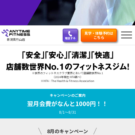
見学・体験予約は
こちら
電話する
新潟紫竹山店
※世界のフィットネスクラブ業界において店舗数世界No.1
（2024年現在 HFA調べ）
※HFA：The Health & Fitness Association
キャンペーンのご案内
翌月会費がなんと1000円！！
8/1～8/31
8月のキャンペーン