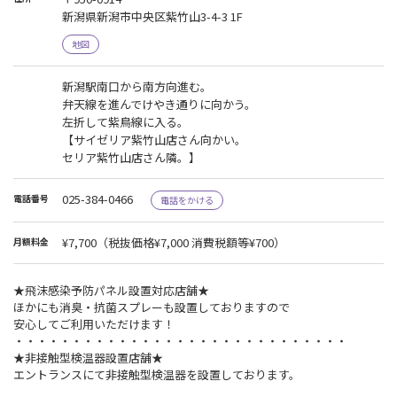
新潟県新潟市中央区紫竹山3-4-3 1F
地図
新潟駅南口から南方向進む。
弁天線を進んでけやき通りに向かう。
左折して紫鳥線に入る。
【サイゼリア紫竹山店さん向かい。
セリア紫竹山店さん隣。】
025-384-0466
電話番号
電話をかける
¥7,700
（税抜価格¥7,000 消費税額等¥700）
月額料金
★飛沫感染予防パネル設置対応店舗★
ほかにも消臭・抗菌スプレーも設置しておりますので
安心してご利用いただけます！
・・・・・・・・・・・・・・・・・・・・・・・・・・・・・
★非接触型検温器設置店舗★
エントランスにて非接触型検温器を設置しております。