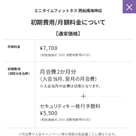
×
エニタイムフィットネス
西船橋海神店
初期費用/月額料金について
【通常価格】
¥7,700
月額料金
（税抜価格¥7,000 消費税額等¥700）
初期費用
月会費2か月分
（初回お支払額）
（入会当月、翌月の月会費）
※入会当月の会費は日割となります。
セキュリティキー発行手数料
¥5,500
（税抜価格¥5,000 消費税額等¥500）
※月会費や入会キャンペーン等の実施は各店舗ごとに異なります。