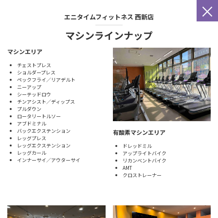
×
エニタイムフィットネス
西新店
マシンラインナップ
マシンエリア
チェストプレス
ショルダープレス
ペックフライ／リアデルト
ニーアップ
シーテッドロウ
チンアシスト／ディップス
プルダウン
ロータリートルソー
アブドミナル
バックエクステンション
有酸素マシンエリア
レッグプレス
レッグエクステンション
ドレッドミル
レッグカール
アップライトバイク
インナーサイ／アウターサイ
リカンベントバイク
AMT
クロストレーナー