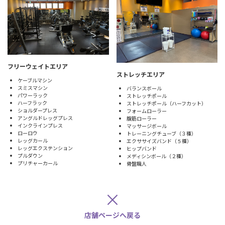
フリーウェイトエリア
ストレッチエリア
ケーブルマシン
スミスマシン
バランスボール
パワーラック
ストレッチポール
ハーフラック
ストレッチポール（ハーフカット）
ショルダープレス
フォームローラー
アングルドレッグプレス
腹筋ローラー
インクラインプレス
マッサージボール
ローロウ
トレーニングチューブ（３種）
レッグカール
エクササイズバンド（５種）
レッグエクステンション
ヒップバンド
プルダウン
メディシンボール（２種）
プリチャーカール
骨盤職人
×
店舗ページへ戻る