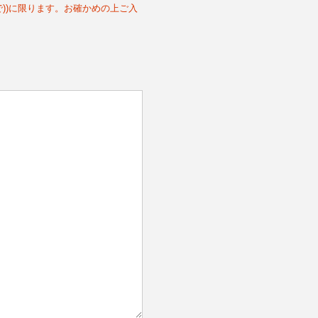
0まで))に限ります。お確かめの上ご入